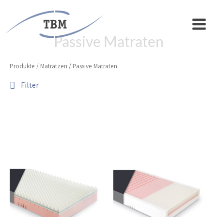
Zum
Inhalt
MAIN
springen
Passive Matraten
MEN
Produkte
/
Matratzen
/ Passive Matraten
Filter