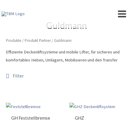
Zum
Inhalt
MAIN
springen
Guldmann
MEN
Produkte
/ Produkt Partner / Guldmann
Effiziente Deckenliftsysteme und mobile Lifter, für sicheres und
komfortables Heben, Umlagern, Mobilisieren und den Transfer
Filter
GH Feststellbremse
GHZ