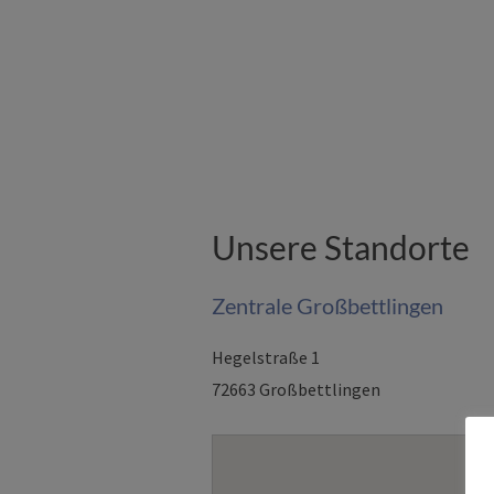
Unsere Standorte
Zentrale Großbettlingen
Hegelstraße 1
72663 Großbettlingen