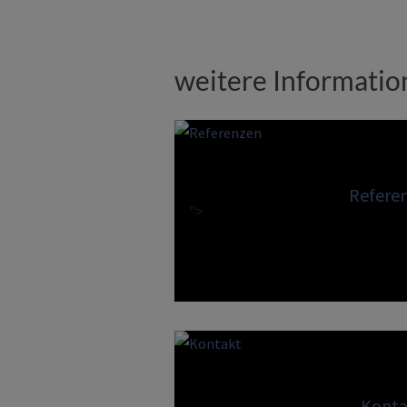
weitere Informati
Refere
">
Konta