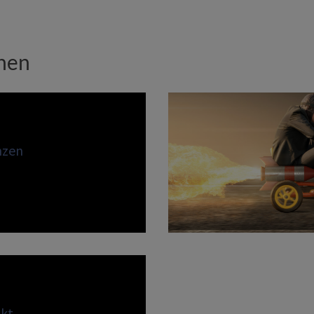
onen
nzen
">
kt