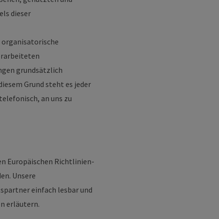
ls dieser
d organisatorische
erarbeiteten
ngen grundsätzlich
diesem Grund steht es jeder
elefonisch, an uns zu
en Europäischen Richtlinien-
en. Unsere
tspartner einfach lesbar und
n erläutern.