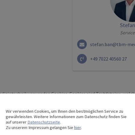
Stefa
Service
stefan.ban@tbm-medi
+49 7022 40560 27
dizintechnik verwenden Cookies. Cookies sind Textdateien, welc
gelegt und gespeichert werden.
 Server verwenden Cookies. Viele Cookies enthalten eine sogenann
Wir verwenden Cookies, um Ihnen den bestmöglichen Service zu
gewährleisten. Weitere Informationen zum Datenschutz finden Sie
s Cookies. Sie besteht aus einer Zeichenfolge, durch welche Inte
auf unserer
Datenschutzseite
.
Zu unserem Impressum gelangen Sie
hier
.
geordnet werden können, in dem das Cookie gespeichert wurde. D