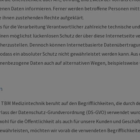
nen Daten informieren. Ferner werden betroffene Personen mitte
e ihnen zustehenden Rechte aufgeklärt.
s für die Verarbeitung Verantwortlicher zahlreiche technische un
n möglichst lückenlosen Schutz der über diese Internetseite v
herzustellen. Dennoch können Internetbasierte Datenübertragu
sodass ein absoluter Schutz nicht gewährleistet werden kann. Aus 
onenbezogene Daten auch auf alternativen Wegen, beispielsweise t
n
TBM Medizintechnik beruht auf den Begrifflichkeiten, die durch d
rlass der Datenschutz-Grundverordnung (DS-GVO) verwendet wurd
hl für die Öffentlichkeit als auch für unsere Kunden und Geschäf
gewährleisten, möchten wir vorab die verwendeten Begrifflichkeite