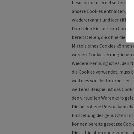
besuchten Internetseiten und 
andere Cookies enthalten, zu 
wiedererkannt und identifizier
Durch den Einsatz von Cookies
bereitstellen, die ohne die C
Mittels eines Cookies können 
werden. Cookies ermöglichen u
Wiedererkennung ist es, den N
die Cookies verwendet, muss b
weil dies von der Internetse
weiteres Beispiel ist das Cook
den virtuellen Warenkorb geleg
Die betroffene Person kann di
Einstellung des genutzten Int
können bereits gesetzte Cook
Dies ist in allen gängigen Int