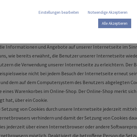
Servern, den individuellen Browser der betroffenen Person von an
unterscheiden. Ein bestimmter Internetbrowser kann über die ein
Einstellungen bearbeiten
Notwendige Akzeptieren
t werden.
Alle Akzeptieren
 kann die TBM Medizintechnik den Nutzern dieser Internetseite nu
ookie-Setzung nicht möglich wären.
die Informationen und Angebote auf unserer Internetseite im Sin
ns, wie bereits erwähnt, die Benutzer unserer Internetseite wied
utzern die Verwendung unserer Internetseite zu erleichtern. Der B
eispielsweise nicht bei jedem Besuch der Internetseite erneut se
ite und dem auf dem Computersystem des Benutzers abgelegten C
ie eines Warenkorbes im Online-Shop. Der Online-Shop merkt sich di
t hat, über ein Cookie.
e Setzung von Cookies durch unsere Internetseite jederzeit mitte
ernetbrowsers verhindern und damit der Setzung von Cookies daue
ies jederzeit über einen Internetbrowser oder andere Softwarep
ernetbrowsern möglich. Deaktiviert die betroffene Person die Set