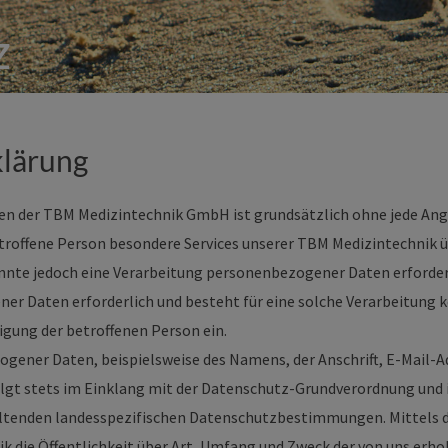
z
lärung
ten der TBM Medizintechnik GmbH ist grundsätzlich ohne jede A
troffene Person besondere Services unserer TBM Medizintechnik ü
te jedoch eine Verarbeitung personenbezogener Daten erforderli
r Daten erforderlich und besteht für eine solche Verarbeitung k
ligung der betroffenen Person ein.
ogener Daten, beispielsweise des Namens, der Anschrift, E-Mail
folgt stets im Einklang mit der Datenschutz-Grundverordnung un
eltenden landesspezifischen Datenschutzbestimmungen. Mittels 
k die Öffentlichkeit über Art, Umfang und Zweck der von uns erh