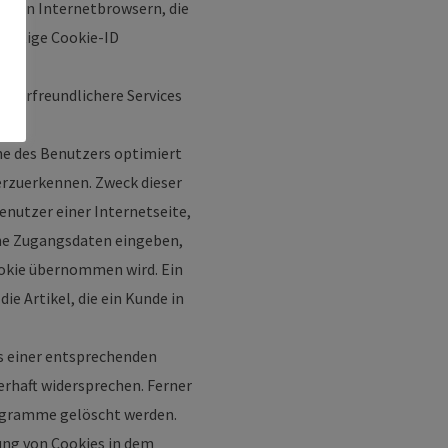
deren Internetbrowsern, die
deutige Cookie-ID
tzerfreundlichere Services
ne des Benutzers optimiert
erzuerkennen. Zweck dieser
enutzer einer Internetseite,
ine Zugangsdaten eingeben,
ookie übernommen wird. Ein
e Artikel, die ein Kunde in
ls einer entsprechenden
rhaft widersprechen. Ferner
rogramme gelöscht werden.
zung von Cookies in dem