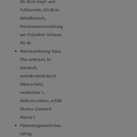
RG 40 im Kopf- und
Fußbereich, RG 80 im
Mittelbereich,
Randzonenverstärkung
aus Polyäther-Schaum,
RG 40
Matratzenbezug Aqua
Plus anthrazit, bi-
elastisch,
antimikrobiell durch
Silberschutz,
verdeckter L-
Reißverschluss, erfüllt
Ökotex Standard
Klasse 1
Patientengewicht max.
160 kg