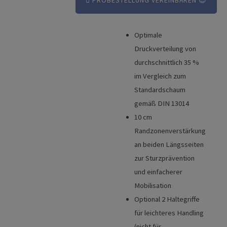
PROBESTELLUNG VEREINBAREN 😊
Optimale
Vorteile
Druckverteilung von
Technische Details
durchschnittlich 35 %
im Vergleich zum
Standardschaum
gemäß DIN 13014
10 cm
Randzonenverstärkung
an beiden Längsseiten
zur Sturzprävention
und einfacherer
Mobilisation
Optional 2 Haltegriffe
für leichteres Handling
(nicht für