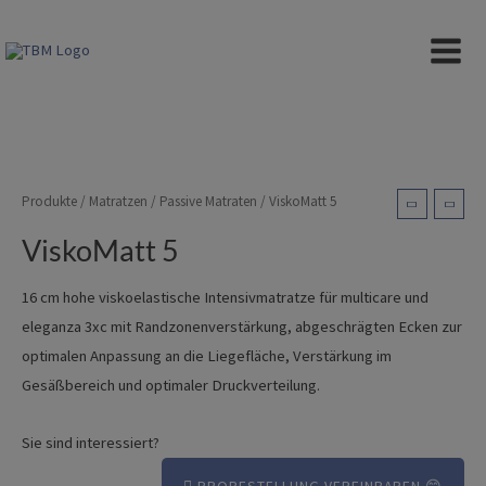
Zum
Inhalt
ViskoMatt 5
MAIN
springen
MEN
Produkte
/
Matratzen
/
Passive Matraten
/ ViskoMatt 5
ViskoMatt 5
16 cm hohe viskoelastische Intensivmatratze für multicare und
eleganza 3xc mit Randzonenverstärkung, abgeschrägten Ecken zur
optimalen Anpassung an die Liegefläche, Verstärkung im
Gesäßbereich und optimaler Druckverteilung.
Sie sind interessiert?