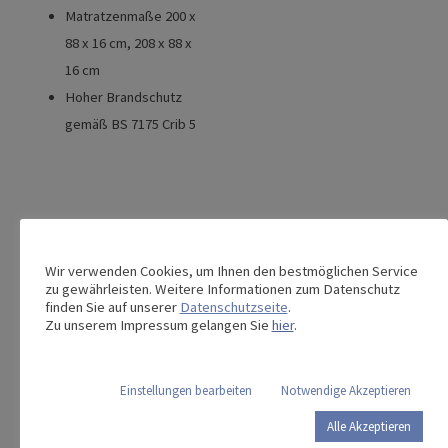
Matratzenmaße 200 x
88 x 16 cm, 208 x 88 x
16 cm
Hoher Brandschutz
gemäß BS 7175 Crib 5
Dieses Produkt teilen:
Wir verwenden Cookies, um Ihnen den bestmöglichen Service
zu gewährleisten. Weitere Informationen zum Datenschutz
finden Sie auf unserer
Datenschutzseite
.
Zu unserem Impressum gelangen Sie
hier
.
Das könnte Sie auch interessieren …
Einstellungen bearbeiten
Notwendige Akzeptieren
Alle Akzeptieren
ViskoMatt 3
Clinicare 30