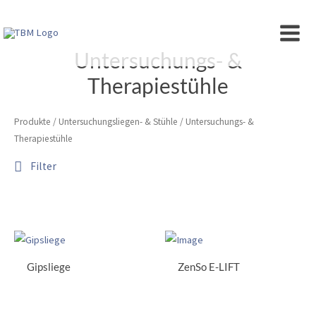
Zum
Inhalt
MAIN
springen
Untersuchungs- &
MEN
Therapiestühle
Produkte
/
Untersuchungsliegen- & Stühle
/ Untersuchungs- &
Therapiestühle
Filter
Gipsliege
ZenSo E-LIFT