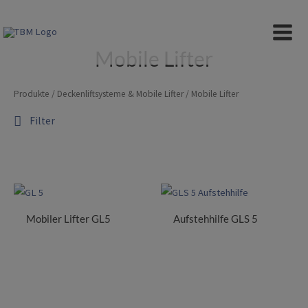
Zum
Inhalt
MAIN
springen
Mobile Lifter
MEN
Produkte
/
Deckenliftsysteme & Mobile Lifter
/ Mobile Lifter
Filter
Mobiler Lifter GL5
Aufstehhilfe GLS 5