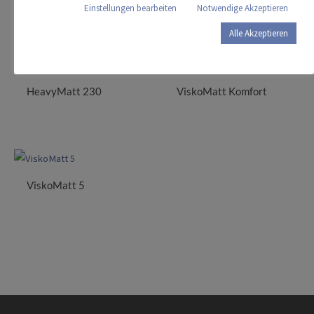
Einstellungen bearbeiten
Notwendige Akzeptieren
Das könnte Sie auch interessieren …
Alle Akzeptieren
HeavyMatt 230
ViskoMatt Komfort
ViskoMatt 5