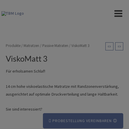
Zum
Inhalt
ViskoMatt 3
MAIN
springen
MEN
Produkte
/
Matratzen
/
Passive Matraten
/ ViskoMatt 3
ViskoMatt 3
Für erholsamen Schlaf!
14 cm hohe viskoelastische Matratze mit Randzonenverstärkung,
ausgerichtet auf optimale Druckverteilung und lange Haltbarkeit.
Sie sind interessiert?
PROBESTELLUNG VEREINBAREN 😊