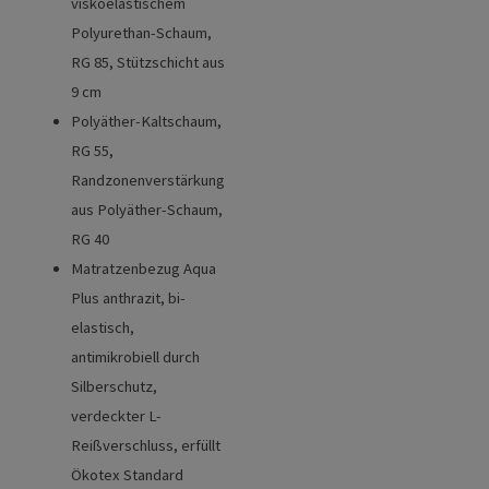
viskoelastischem
Polyurethan-Schaum,
RG 85, Stützschicht aus
9 cm
Polyäther-Kaltschaum,
RG 55,
Randzonenverstärkung
aus Polyäther-Schaum,
RG 40
Matratzenbezug Aqua
Plus anthrazit, bi-
elastisch,
antimikrobiell durch
Silberschutz,
verdeckter L-
Reißverschluss, erfüllt
Ökotex Standard