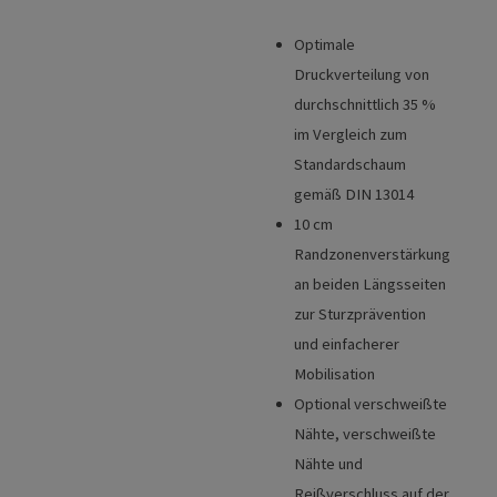
Optimale
Vorteile
Druckverteilung von
Technische Details
durchschnittlich 35 %
im Vergleich zum
Standardschaum
gemäß DIN 13014
10 cm
Randzonenverstärkung
an beiden Längsseiten
zur Sturzprävention
und einfacherer
Mobilisation
Optional verschweißte
Nähte, verschweißte
Nähte und
Reißverschluss auf der