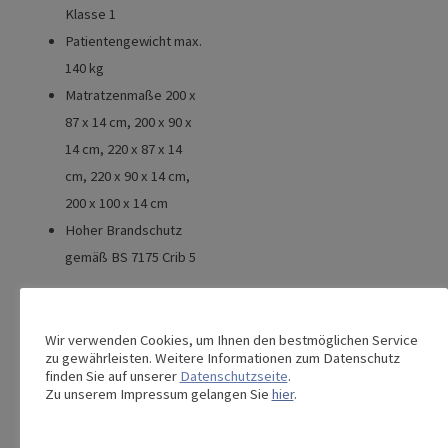
Klasse 1
Patientengewicht max.
140 kg
Matratzenmaße 200 x
87 x 14 cm, 200 x 90 x
14 cm, 220 x 87 x 14
cm, 220 x 90 x 14 cm,
200 x 100 x 14 cm
Hoher Brandschutz
gemäß BS 7175 Crib 5
Wir verwenden Cookies, um Ihnen den bestmöglichen Service
zu gewährleisten. Weitere Informationen zum Datenschutz
finden Sie auf unserer
Datenschutzseite
.
Dieses Produkt teilen:
Zu unserem Impressum gelangen Sie
hier
.