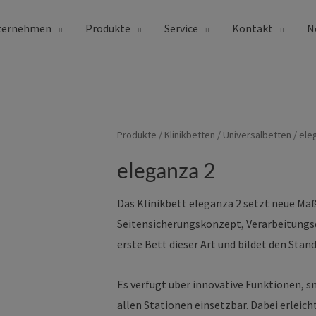
ternehmen
Produkte
Service
Kontakt
N
Produkte
/
Klinikbetten
/
Universalbetten
/ ele
eleganza 2
Das Klinikbett eleganza 2 setzt neue Ma
Seitensicherungskonzept, Verarbeitungsqu
erste Bett dieser Art und bildet den Stan
Es verfügt über innovative Funktionen, sm
allen Stationen einsetzbar. Dabei erleic