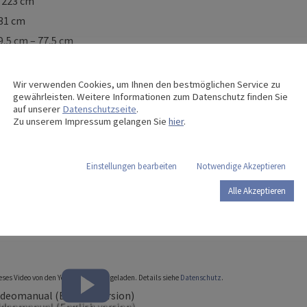
 223 cm
 31 cm
,5 cm – 77,5 cm
00 cm × 90 cm (90 cm und 86 cm)
cm
Wir verwenden Cookies, um Ihnen den bestmöglichen Service zu
gewährleisten. Weitere Informationen zum Datenschutz finden Sie
herungen 40,5 cm
auf unserer
Datenschutzseite
.
ückenlehne 11 cm
Zu unserem Impressum gelangen Sie
hier
.
Rückenlehne 70°
Oberschenkellehne 35°
Einstellungen bearbeiten
Notwendige Akzeptieren
Unterschenkellehne 21°
Alle Akzeptieren
delenburg- /Anti-Trendelenburg-Position 16°/16°
50 mm-Tente-Rollen) 15 cm
ieses Video von den YouTube Servern geladen. Details siehe
Datenschutz
.
ideomanual (English version)