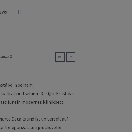
ews
ganza 2
ßstäbe in seinem
alität und seinem Design. Es ist das
dard für ein modernes Klinikbett.
arte Details und ist universell auf
htert eleganza 2 anspruchsvolle