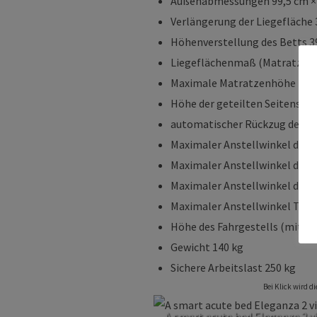
Außenabmessungen 99,5 cm ×
Verlängerung der Liegefläche
Höhenverstellung des Betts 39
Liegeflächenmaß (Matratze) 2
Maximale Matratzenhöhe 18 
Höhe der geteilten Seitensic
automatischer Rückzug der R
Maximaler Anstellwinkel der 
Maximaler Anstellwinkel der 
Maximaler Anstellwinkel der 
Maximaler Anstellwinkel Tren
Höhe des Fahrgestells (mit 1
Gewicht 140 kg
Sichere Arbeitslast 250 kg
Bei Klick wird d
A smart acute bed Eleganza 2 v