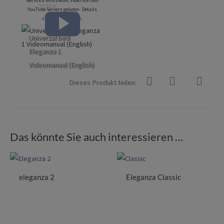
Bei Klick wird dieses Video von den
– 250 kg
YouTube Servern geladen. Details
siehe
Datenschutz
.
Univerzal bed
Eleganza 1
Videomanual (English)
Dieses Produkt teilen:
Das könnte Sie auch interessieren …
eleganza 2
Eleganza Classic