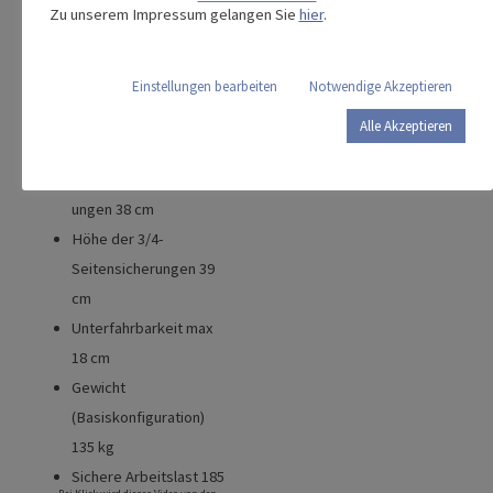
Oberschenkellehne 34°
Zu unserem Impressum gelangen Sie
hier
.
Trendelenburg/ Anti-
Trendelenburg Position
Einstellungen bearbeiten
Notwendige Akzeptieren
+15°/-15°
Ergoframe® 10 + 6 cm
Alle Akzeptieren
Höhe der geteilten
Kunststoffseitensicher
ungen 38 cm
Höhe der 3/4-
Seitensicherungen 39
cm
Unterfahrbarkeit max
18 cm
Gewicht
(Basiskonfiguration)
135 kg
Sichere Arbeitslast 185