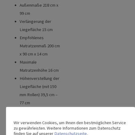
Außenmaße 218 cm x
99 cm
Verlängerung der
Liegefläche 15 cm
Empfohlenes
Matratzenmaß 200 cm
x 90 cm x 14 cm
Maximale
Matratzenhöhe 16 cm
Höhenverstellung der
Liegefläche (mit 150
mm Rollen) 39,5 cm –
77 cm
Maximaler Winkel der
Rückenlehne 70°
Wir verwenden Cookies, um Ihnen den bestmöglichen Service
Maximaler WInkel der
zu gewährleisten. Weitere Informationen zum Datenschutz
finden Sie auf unserer
Datenschutzseite
.