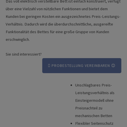
Das voll elektrisch verstellbare Bett ist einfach konstruiert, verfügt
über eine Vielzahl von nützlichen Funktionen und bietet dem
Kunden bei geringen Kosten ein ausgezeichnetes Preis-Leistungs-
Verhältnis. Dadurch wird die überdurchschnittliche, ausgereifte
Funktionalität des Bettes für eine große Gruppe von Kunden
erschwinglich.
Sie sind interessiert?
PROBESTELLUNG VEREINBAREN 😊
Unschlagbares Preis-
Vorteile
Leistungsverhältnis als
Broschüre
Einsteigermodell ohne
Preisnachteil zu
Technische Details
mechanischen Betten
Produktvideo
Flexibler Seitenschutz