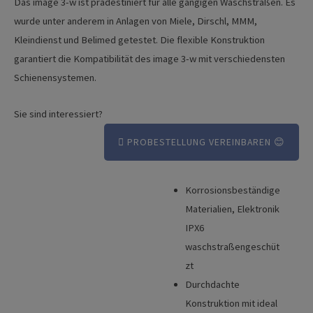
Das image 3-w ist prädestiniert für alle gängigen Waschstraßen. Es
wurde unter anderem in Anlagen von Miele, Dirschl, MMM,
Kleindienst und Belimed getestet. Die flexible Konstruktion
garantiert die Kompatibilität des image 3-w mit verschiedensten
Schienensystemen.
Sie sind interessiert?
PROBESTELLUNG VEREINBAREN 😊
Korrosionsbeständige
Vorteile
Materialien, Elektronik
Broschüre
IPX6
waschstraßengeschüt
Technische Details
zt
Produktvideo
Durchdachte
Konstruktion mit ideal