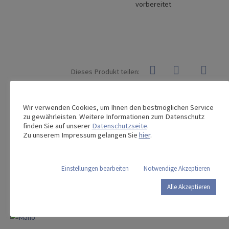
vorbereitet
Dieses Produkt teilen:
Wir verwenden Cookies, um Ihnen den bestmöglichen Service
zu gewährleisten. Weitere Informationen zum Datenschutz
Das könnte Sie auch interessieren …
finden Sie auf unserer
Datenschutzseite
.
Zu unserem Impressum gelangen Sie
hier
.
image 3
image 3-b
Einstellungen bearbeiten
Notwendige Akzeptieren
Alle Akzeptieren