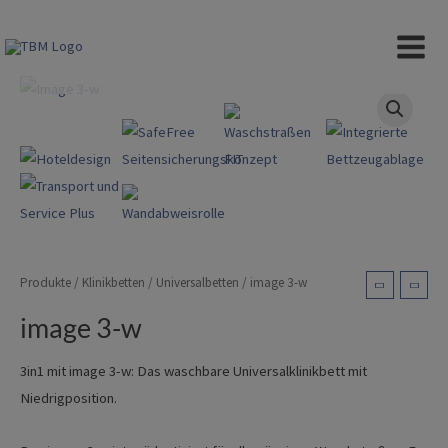
Zum
Inhalt
image 3-w
MAIN
springen
MEN
Produkte
/
Klinikbetten
/
Universalbetten
/ image 3-w
image 3-w
3in1 mit image 3-w: Das waschbare Universalklinikbett mit
Niedrigposition.