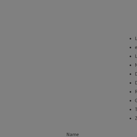
L
Vorteile
Broschüre
Produktvideo
Produktkonfigurator
Name