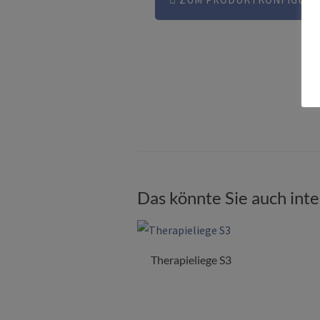
Das könnte Sie auch int
Therapieliege S3