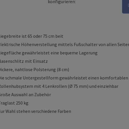
konfigurieren:
iegebreite ist 65 oder 75 cm beit
elektrische Höhenverstellung mittels Fußschalter von allen Seite
Liegefläche gewährleistet eine bequeme Lagerung
Nasenschlitz mit Einsatz
Dickere, nahtlose Polsterung (8 cm)
Die schmale Untergestellform gewährleistet einen komfortablen 
Rollenhubsystem mit 4 Lenkrollen (Ø 75 mm) und einziehbar
Große Auswahl an Zubehör
Traglast 250 kg
Zur Wahl stehen verschiedene Farben