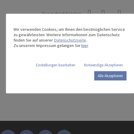
Dieses Produkt teilen:
Wir verwenden Cookies, um Ihnen den bestmöglichen Service
zu gewährleisten. Weitere Informationen zum Datenschutz
finden Sie auf unserer
Datenschutzseite
.
Das könnte Sie auch interessieren …
Zu unserem Impressum gelangen Sie
hier
.
Einstellungen bearbeiten
Notwendige Akzeptieren
Untersuchungsliege S
Therapieliege S3
elektrisch
Alle Akzeptieren