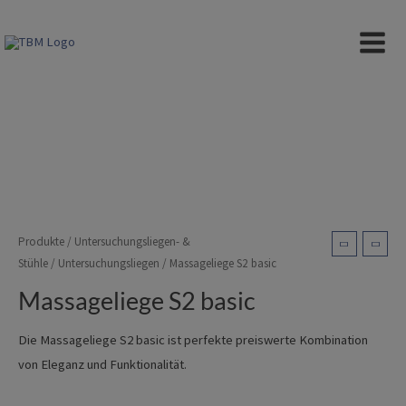
Zum
Inhalt
Massageliege S2 basic
MAIN
springen
MEN
Produkte
/
Untersuchungsliegen- &
Stühle
/
Untersuchungsliegen
/ Massageliege S2 basic
Massageliege S2 basic
Die Massageliege S2 basic ist perfekte preiswerte Kombination
von Eleganz und Funktionalität.