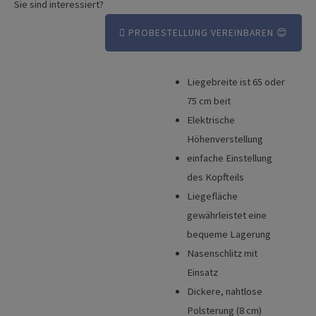
Sie sind interessiert?
PROBESTELLUNG VEREINBAREN 😊
Liegebreite ist 65 oder
Vorteile
75 cm beit
Broschüre
Elektrische
Höhenverstellung
Produktvideo
einfache Einstellung
des Kopfteils
Liegefläche
gewährleistet eine
bequeme Lagerung
Nasenschlitz mit
Einsatz
Dickere, nahtlose
Polsterung (8 cm)