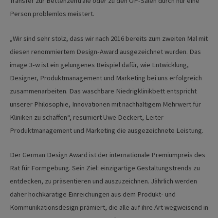
Transfer zur Bettenzentrale oder zu den OP-Sälen durch nur eine
Person problemlos meistert.
„Wir sind sehr stolz, dass wir nach 2016 bereits zum zweiten Mal mit
diesen renommiertem Design-Award ausgezeichnet wurden. Das
image 3-w ist ein gelungenes Beispiel dafür, wie Entwicklung,
Designer, Produktmanagement und Marketing bei uns erfolgreich
zusammenarbeiten. Das waschbare Niedrigklinikbett entspricht
unserer Philosophie, Innovationen mit nachhaltigem Mehrwert für
Kliniken zu schaffen“, resümiert Uwe Deckert, Leiter
Produktmanagement und Marketing die ausgezeichnete Leistung.
Der German Design Award ist der internationale Premiumpreis des
Rat für Formgebung. Sein Ziel: einzigartige Gestaltungstrends zu
entdecken, zu präsentieren und auszuzeichnen. Jährlich werden
daher hochkarätige Einreichungen aus dem Produkt- und
Kommunikationsdesign prämiert, die alle auf ihre Art wegweisend in