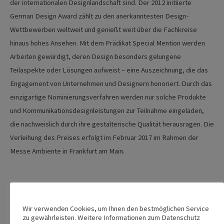
der internationalen Designlandschaft sind. Der 2012 initiierte
German Design Award zählt zu den anerkanntesten Design-
Wettbewerben weltweit und genießt weit über die Fachkreise
hinaus hohes Ansehen. Mit dem Prädikat Special Mention werden
Arbeiten gewürdigt, deren Design besonders gelungene
Teilaspekte oder Lösungen aufweist – eine Auszeichnung, die das
Engagement von Unternehmen und Designern honoriert. Durch das
einzigartige Nominierungsverfahren werden nur solche Produkte
und Kommunikationsdesignleistungen zur Teilnahme eingeladen,
die nachweislich durch ihre gestalterische Qualität herausragen. Die
Verleihung des Preises erfolgt im Februar 2017 im Rahmen der
Messe Ambiente in Frankfurt am Main.
Diesen Beitrag teilen:
Wir verwenden Cookies, um Ihnen den bestmöglichen Service
zu gewährleisten. Weitere Informationen zum Datenschutz