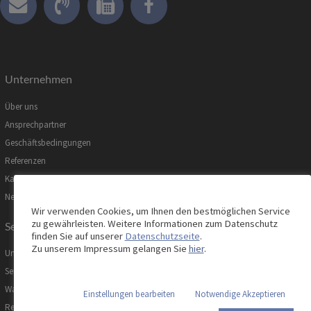
Unternehmen
Über uns
Ansprechpartner
Geschäftsbedingungen
Referenzen
Karriere
News
Wir verwenden Cookies, um Ihnen den bestmöglichen Service
zu gewährleisten. Weitere Informationen zum Datenschutz
Service
finden Sie auf unserer
Datenschutzseite
.
Zu unserem Impressum gelangen Sie
hier
.
Unsere Serviceleistungen
Servicemanagement
Wartung, Prüfung & Instandhaltung
Einstellungen bearbeiten
Notwendige Akzeptieren
Reparatur & Ersatzteile