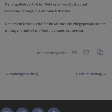
Der stapelfähige Rollstuhl SAM setzt, was Qualität und
Funktionalität angeht, ganz neue Maßstäbe.
Der Patient kann auf eine für ihn wie auch die Pflegeperson sichere
und angenehme Art und Weise transportiert werden.
Diesen Beitrag teilen:
Post
←
Vorheriger Beitrag
Nächster Beitrag
→
navigation