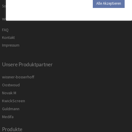
Alle Akzeptieren
Sonderanfertigungen
weitere Informationen
FAQ
Kontakt
Impressum
Unsere Produktpartner
wissner-bosserhoff
Oostwoud
Novak M
KwickScreen
Guldmann
Medifa
Produkte