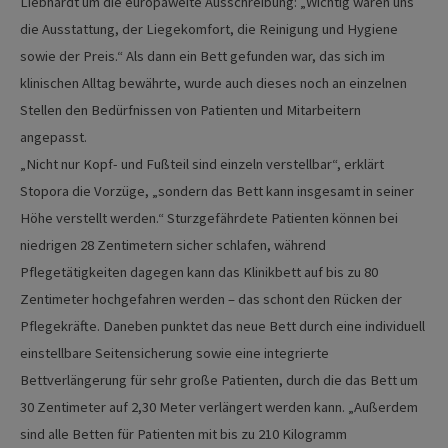
Liebhardt um die europaweite Ausschreibung: „Wichtig waren uns
die Ausstattung, der Liegekomfort, die Reinigung und Hygiene
sowie der Preis.“ Als dann ein Bett gefunden war, das sich im
klinischen Alltag bewährte, wurde auch dieses noch an einzelnen
Stellen den Bedürfnissen von Patienten und Mitarbeitern
angepasst.
„Nicht nur Kopf- und Fußteil sind einzeln verstellbar“, erklärt
Stopora die Vorzüge, „sondern das Bett kann insgesamt in seiner
Höhe verstellt werden.“ Sturzgefährdete Patienten können bei
niedrigen 28 Zentimetern sicher schlafen, während
Pflegetätigkeiten dagegen kann das Klinikbett auf bis zu 80
Zentimeter hochgefahren werden – das schont den Rücken der
Pflegekräfte. Daneben punktet das neue Bett durch eine individuell
einstellbare Seitensicherung sowie eine integrierte
Bettverlängerung für sehr große Patienten, durch die das Bett um
30 Zentimeter auf 2,30 Meter verlängert werden kann. „Außerdem
sind alle Betten für Patienten mit bis zu 210 Kilogramm