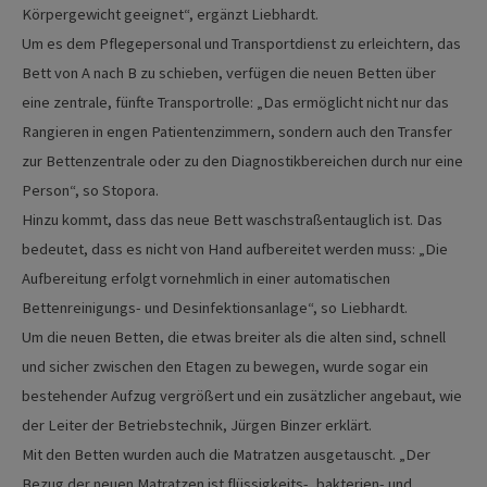
Körpergewicht geeignet“, ergänzt Liebhardt.
Um es dem Pflegepersonal und Transportdienst zu erleichtern, das
Bett von A nach B zu schieben, verfügen die neuen Betten über
eine zentrale, fünfte Transportrolle: „Das ermöglicht nicht nur das
Rangieren in engen Patientenzimmern, sondern auch den Transfer
zur Bettenzentrale oder zu den Diagnostikbereichen durch nur eine
Person“, so Stopora.
Hinzu kommt, dass das neue Bett waschstraßentauglich ist. Das
bedeutet, dass es nicht von Hand aufbereitet werden muss: „Die
Aufbereitung erfolgt vornehmlich in einer automatischen
Bettenreinigungs- und Desinfektionsanlage“, so Liebhardt.
Um die neuen Betten, die etwas breiter als die alten sind, schnell
und sicher zwischen den Etagen zu bewegen, wurde sogar ein
bestehender Aufzug vergrößert und ein zusätzlicher angebaut, wie
der Leiter der Betriebstechnik, Jürgen Binzer erklärt.
Mit den Betten wurden auch die Matratzen ausgetauscht. „Der
Bezug der neuen Matratzen ist flüssigkeits-, bakterien- und