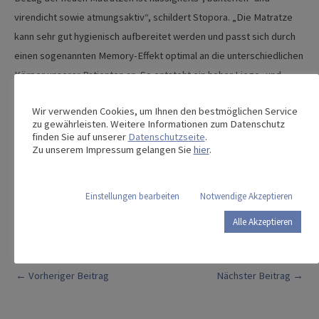
virendicht sowie atmungsaktiv“, schildert Stopora. „Die Matratze
kann sehr gut hygienisch aufbereitet werden und passt sich durch
einen sogenannten Memory-Effekt optimal an die unterschiedlichen
Körper unserer Patienten an. So entsteht ein hoher Liege- und
Schlafkomfort.“
Wir verwenden Cookies, um Ihnen den bestmöglichen Service
Die ausgemusterten Klinikbetten werden an Krankenhäuser in
zu gewährleisten. Weitere Informationen zum Datenschutz
Memmingens ukrainischer Partnerstadt Tschernigiv sowie in der
finden Sie auf unserer
Datenschutzseite
.
Zu unserem Impressum gelangen Sie
hier
.
nepalesischen Hauptstadt Kathmandu abgegeben.
Einstellungen bearbeiten
Notwendige Akzeptieren
Diesen Beitrag teilen:
Alle Akzeptieren
Post
←
Vorheriger Beitrag
Nächster Beitrag
→
navigation