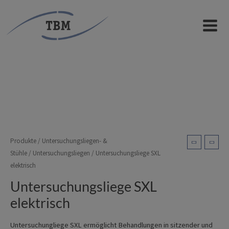
Zum
Inhalt
Untersuchungsliege SXL
MAIN
springen
elektrisch
MEN
Produkte
/
Untersuchungsliegen- &
Stühle
/
Untersuchungsliegen
/ Untersuchungsliege SXL
elektrisch
Untersuchungsliege SXL
elektrisch
Untersuchungliege SXL ermöglicht Behandlungen in sitzender und