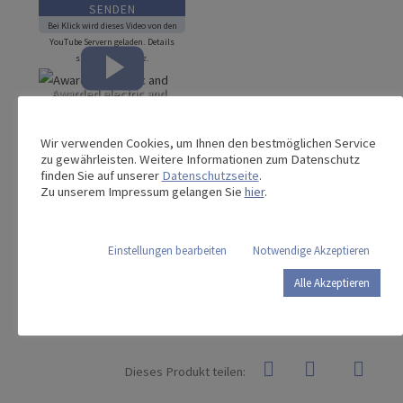
Bei Klick wird dieses Video von den
YouTube Servern geladen. Details
siehe
Datenschutz
.
Awarded electric and
Bei Novak M können Sie
hydraulic examination
dieses Produkt nach Ihren
tables │ Novak M
Wir verwenden Cookies, um Ihnen den bestmöglichen Service
Anforderungen
zu gewährleisten. Weitere Informationen zum Datenschutz
konfigurieren:
finden Sie auf unserer
Datenschutzseite
.
Zu unserem Impressum gelangen Sie
hier
.
ZUM
PRODUKTKONFIGURATOR
Einstellungen bearbeiten
Notwendige Akzeptieren
Alle Akzeptieren
Dieses Produkt teilen: