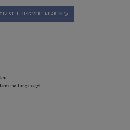
OBESTELLUNG VEREINBAREN 😊
lbar
ndumschaltungsbügel