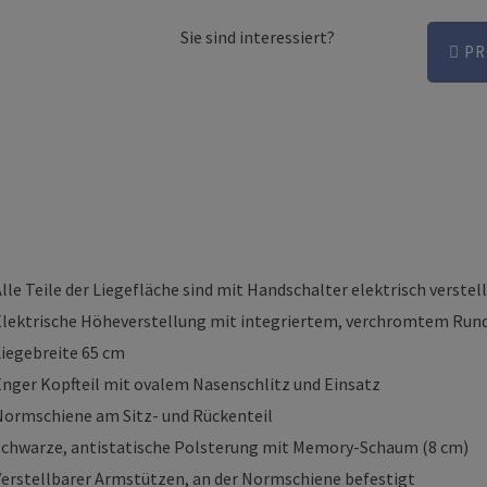
Sie sind interessiert?
PR
lle Teile der Liegefläche sind mit Handschalter elektrisch verstel
Elektrische Höheverstellung mit integriertem, verchromtem Ru
Liegebreite 65 cm
Enger Kopfteil mit ovalem Nasenschlitz und Einsatz
Normschiene am Sitz- und Rückenteil
Schwarze, antistatische Polsterung mit Memory-Schaum (8 cm)
Verstellbarer Armstützen, an der Normschiene befestigt