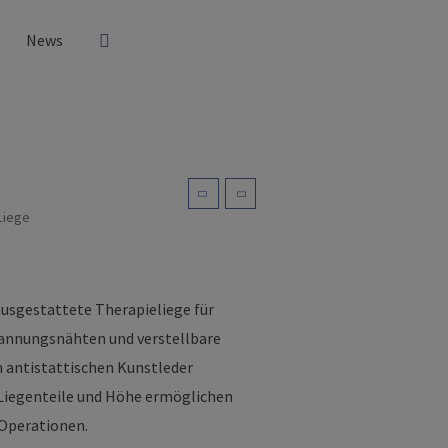
News
Liege
lausgestattete Therapieliege für
pannungsnähten und verstellbare
 antistattischen Kunstleder
n Liegenteile und Höhe ermöglichen
 Operationen.