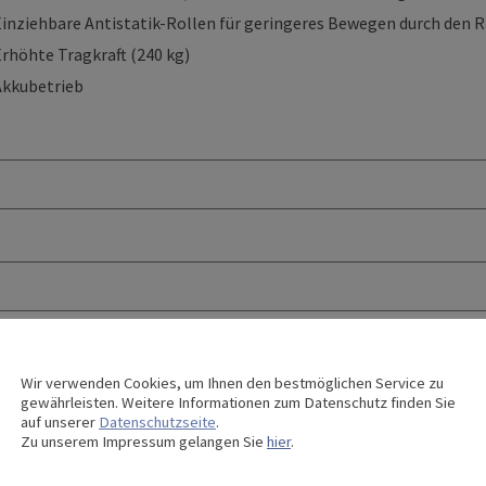
Einziehbare Antistatik-Rollen für geringeres Bewegen durch den
rhöhte Tragkraft (240 kg)
Akkubetrieb
ptiert
Wir verwenden Cookies, um Ihnen den bestmöglichen Service zu
gewährleisten. Weitere Informationen zum Datenschutz finden Sie
auf unserer
Datenschutzseite
.
Zu unserem Impressum gelangen Sie
hier
.