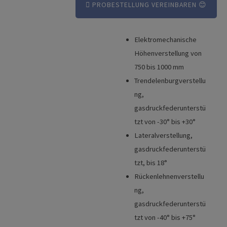
PROBESTELLUNG VEREINBAREN 😊
Elektromechanische
Vorteile
Höhenverstellung von
Broschüre
750 bis 1000 mm
Trendelenburgverstellu
Technische Details
ng,
gasdruckfederunterstü
tzt von -30° bis +30°
Lateralverstellung,
gasdruckfederunterstü
tzt, bis 18°
Rückenlehnenverstellu
ng,
gasdruckfederunterstü
tzt von -40° bis +75°