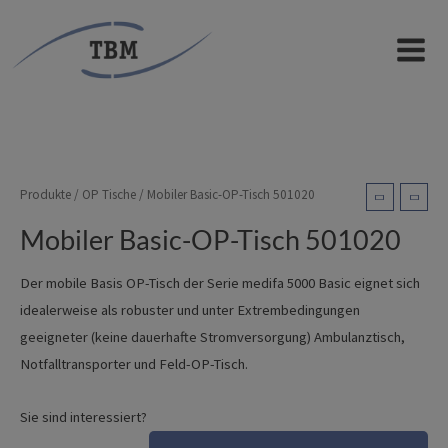
Zum
Inhalt
Mobiler Basic-OP-Tisch
MAIN
springen
501020
MEN
Produkte
/
OP Tische
/ Mobiler Basic-OP-Tisch 501020
Mobiler Basic-OP-Tisch 501020
Der mobile Basis OP-Tisch der Serie medifa 5000 Basic eignet sich
idealerweise als robuster und unter Extrembedingungen
geeigneter (keine dauerhafte Stromversorgung) Ambulanztisch,
Notfalltransporter und Feld-OP-Tisch.
Sie sind interessiert?