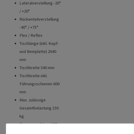
Lateralverstellung -20°
/ +20°
Rückenteilverstellung
-40° / +75°
Flex / Reflex
Tischlänge (inkl. Kopf-
und Beinplatte) 2040
mm
Tischbreite 540 mm
Tischbreite inkl.
Führungsschienen 600
mm
Max. zulässige
Gesamtbelastung 150
kg
Eigengewicht ca. 120
kg