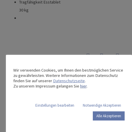
Tragfähigkeit Esstablet
30 kg
Dieses Produkt teilen:
Wir verwenden Cookies, um Ihnen den bestmöglichen Service
zu gewährleisten. Weitere Informationen zum Datenschutz
finden Sie auf unserer
Datenschutzseite
.
Zu unserem Impressum gelangen Sie
hier
.
Das könnte Sie auch interessieren …
Einstellungen bearbeiten
Notwendige Akzeptieren
Stylo 3 LE
Stylo Serie
Alle Akzeptieren