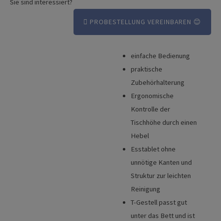
Sie sind interessiert?
PROBESTELLUNG VEREINBAREN 😊
einfache Bedienung
Vorteile
praktische
Broschüre
Zubehörhalterung
Ergonomische
Technische Details
Kontrolle der
Tischhöhe durch einen
Hebel
Esstablet ohne
unnötige Kanten und
Struktur zur leichten
Reinigung
T-Gestell passt gut
unter das Bett und ist