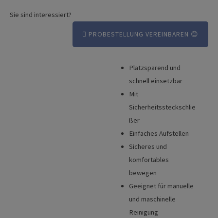
Sie sind interessiert?
PROBESTELLUNG VEREINBAREN 😊
Platzsparend und
Vorteile
schnell einsetzbar
Broschüre
Mit
Sicherheitssteckschlie
Technische Details
ßer
Einfaches Aufstellen
Sicheres und
komfortables
bewegen
Geeignet für manuelle
und maschinelle
Reinigung