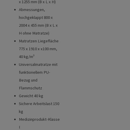
x 1255 mm (B x L x H)
Abmessungen,
hochgeklappt 800 x
2004 x 455 mm (B x L x
H ohne Matratze)
Matratzen Liegefläche
775 x 1910 x x100 mm,
40 kg/m³
Universalmatratze mit
funktionellem PU-
Bezug und
Flammschutz
Gewicht 40 kg
Sichere Arbeitslast 150
kg
Medizinprodukt-Klasse
I