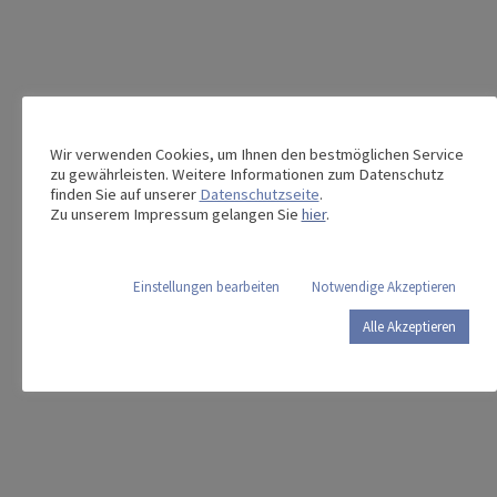
Dieses Produkt teilen:
Wir verwenden Cookies, um Ihnen den bestmöglichen Service
zu gewährleisten. Weitere Informationen zum Datenschutz
finden Sie auf unserer
Datenschutzseite
.
Zu unserem Impressum gelangen Sie
hier
.
Das könnte Sie auch interessieren …
Einstellungen bearbeiten
Notwendige Akzeptieren
Alle Akzeptieren
Kinderkrankenbett
image 3
Standard