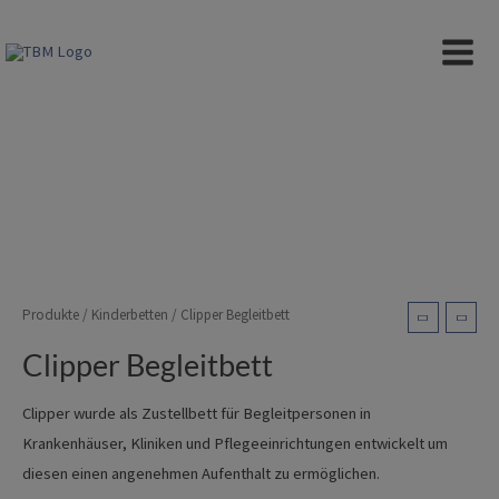
Zum
Inhalt
Clipper Begleitbett
MAIN
springen
MEN
Produkte
/
Kinderbetten
/ Clipper Begleitbett
Clipper Begleitbett
Clipper wurde als Zustellbett für Begleitpersonen in
Krankenhäuser, Kliniken und Pflegeeinrichtungen entwickelt um
diesen einen angenehmen Aufenthalt zu ermöglichen.