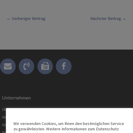
Post
←
Vorheriger Beitrag
Nächster Beitrag
→
navigation
Unternehmen
Über uns
Ansprechpartner
Wir verwenden Cookies, um Ihnen den bestmöglichen Service
Geschäftsbedingungen
zu gewährleisten. Weitere Informationen zum Datenschutz
Referenzen