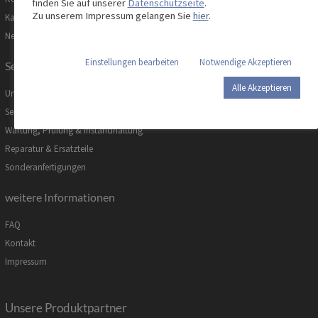
finden Sie auf unserer
Datenschutzseite
.
Zu unserem Impressum gelangen Sie
hier
.
Karriere
News
Einstellungen bearbeiten
Notwendige Akzeptieren
Service
Alle Akzeptieren
Unsere Serviceleistungen
Servicemanagement
Wartung, Prüfung & Instandhaltung
Reparatur & Ersatzteile
Sonderanfertigungen
weitere Informationen
FAQ
Kontakt
Impressum
Unsere Produktpartner