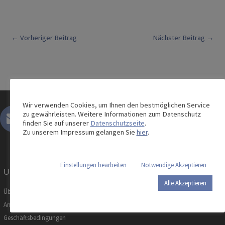
Post
←
Vorheriger Beitrag
Nächster Beitrag
→
navigation
Wir verwenden Cookies, um Ihnen den bestmöglichen Service
zu gewährleisten. Weitere Informationen zum Datenschutz
finden Sie auf unserer
Datenschutzseite
.
Zu unserem Impressum gelangen Sie
hier
.
Einstellungen bearbeiten
Notwendige Akzeptieren
Unternehmen
Alle Akzeptieren
Über uns
Ansprechpartner
Geschäftsbedingungen