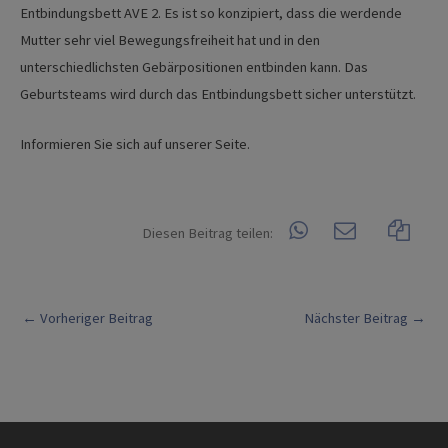
Entbindungsbett AVE 2. Es ist so konzipiert, dass die werdende
Mutter sehr viel Bewegungsfreiheit hat und in den
unterschiedlichsten Gebärpositionen entbinden kann. Das
Geburtsteams wird durch das Entbindungsbett sicher unterstützt.
Informieren Sie sich auf unserer Seite.
Diesen Beitrag teilen:
Post
←
Vorheriger Beitrag
Nächster Beitrag
→
navigation