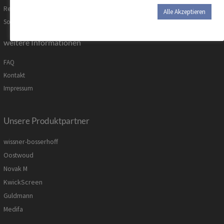
Reparatur & Ersatzteile
Alle Akzeptieren
Sonderanfertigungen
weitere Informationen
FAQ
Kontakt
Impressum
Unsere Produktpartner
wissner-bosserhoff
Oostwoud
Novak M
KwickScreen
Guldmann
Medifa