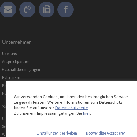
Unternehmen
Über uns
Ansprechpartner
Geschäftsbedingungen
Referenzen
Karriere
News
Wir verwenden Cookies, um Ihnen den bestmöglichen Service
zu gewährleisten. Weitere Informationen zum Datenschutz
Service
finden Sie auf unserer
Datenschutzseite
.
Zu unserem Impressum gelangen Sie
hier
.
Unsere Serviceleistungen
Servicemanagement
Einstellungen bearbeiten
Notwendige Akzeptieren
Wartung, Prüfung & Instandhaltung