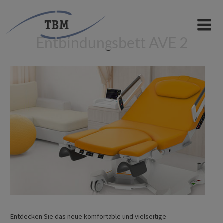
Zum
Inhalt
MAIN
springen
Entbindungsbett AVE 2
MEN
Entdecken Sie das neue komfortable und vielseitige